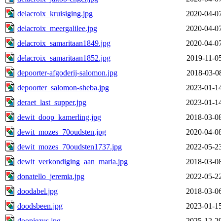
delacroix_kruisiging.jpg
2020-04-0
delacroix_meergalilee.jpg
2020-04-0
delacroix_samaritaan1849.jpg
2020-04-0
delacroix_samaritaan1852.jpg
2019-11-0
depoorter-afgoderij-salomon.jpg
2018-03-0
depoorter_salomon-sheba.jpg
2023-01-1
deraet_last_supper.jpg
2023-01-1
dewit_doop_kamerling.jpg
2018-03-0
dewit_mozes_70oudsten.jpg
2020-04-0
dewit_mozes_70oudsten1737.jpg
2022-05-2
dewit_verkondiging_aan_maria.jpg
2018-03-0
donatello_jeremia.jpg
2022-05-2
doodabel.jpg
2018-03-0
doodsbeen.jpg
2023-01-1
doopjezus.jpg
2025-12-2