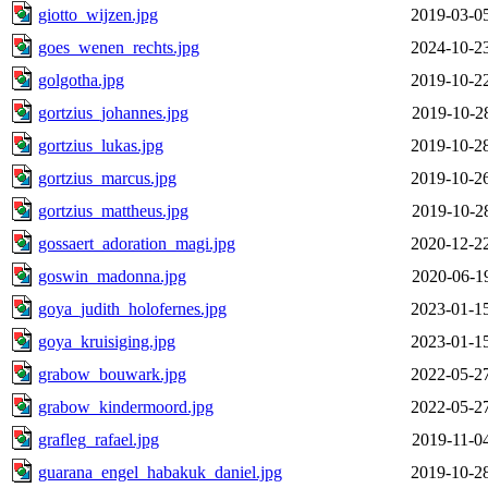
giotto_wijzen.jpg
2019-03-0
goes_wenen_rechts.jpg
2024-10-2
golgotha.jpg
2019-10-2
gortzius_johannes.jpg
2019-10-2
gortzius_lukas.jpg
2019-10-2
gortzius_marcus.jpg
2019-10-2
gortzius_mattheus.jpg
2019-10-2
gossaert_adoration_magi.jpg
2020-12-2
goswin_madonna.jpg
2020-06-1
goya_judith_holofernes.jpg
2023-01-1
goya_kruisiging.jpg
2023-01-1
grabow_bouwark.jpg
2022-05-2
grabow_kindermoord.jpg
2022-05-2
grafleg_rafael.jpg
2019-11-0
guarana_engel_habakuk_daniel.jpg
2019-10-2