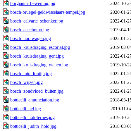
borgianni_bewening.jpg
2024-10-2
bosch-bruegel-geldwisselaars-tempel.jpg
2020-01-2
bosch_calvarie_schenker.jpg
2022-01-2
bosch_eccehomo.jpg
2019-04-1
bosch_hooiwagen.jpg
2022-01-2
bosch_kruisdraging_escorial.jpg
2019-03-0
bosch_kruisdraging_gent.jpg
2022-01-2
bosch_kruisdraging_wenen.jpg
2019-10-2
bosch_tuin_fontijn.jpg
2022-01-2
bosch_wijzen.jpg
2022-01-2
bosch_zondvloed_buiten.jpg
2022-01-2
botticelli_annunciation.jpg
2018-03-1
botticelli_hel.jpg
2019-11-0
botticelli_holofernes.jpg
2019-10-2
botticelli_judith_holo.jpg
2018-03-0