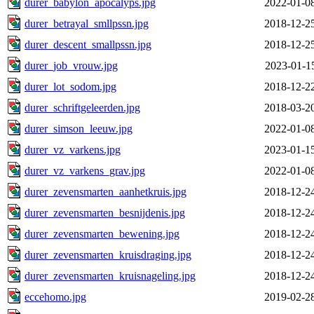
durer_babylon_apocalyps.jpg
2022-01-0
durer_betrayal_smllpssn.jpg
2018-12-2
durer_descent_smallpssn.jpg
2018-12-2
durer_job_vrouw.jpg
2023-01-1
durer_lot_sodom.jpg
2018-12-2
durer_schriftgeleerden.jpg
2018-03-2
durer_simson_leeuw.jpg
2022-01-0
durer_vz_varkens.jpg
2023-01-1
durer_vz_varkens_grav.jpg
2022-01-0
durer_zevensmarten_aanhetkruis.jpg
2018-12-2
durer_zevensmarten_besnijdenis.jpg
2018-12-2
durer_zevensmarten_bewening.jpg
2018-12-2
durer_zevensmarten_kruisdraging.jpg
2018-12-2
durer_zevensmarten_kruisnageling.jpg
2018-12-2
eccehomo.jpg
2019-02-2