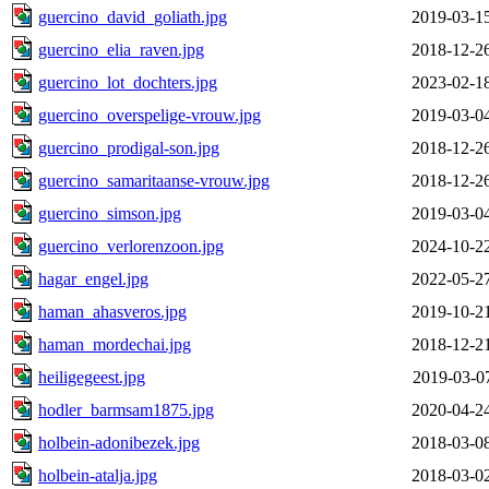
guercino_david_goliath.jpg
2019-03-1
guercino_elia_raven.jpg
2018-12-2
guercino_lot_dochters.jpg
2023-02-1
guercino_overspelige-vrouw.jpg
2019-03-0
guercino_prodigal-son.jpg
2018-12-2
guercino_samaritaanse-vrouw.jpg
2018-12-2
guercino_simson.jpg
2019-03-0
guercino_verlorenzoon.jpg
2024-10-2
hagar_engel.jpg
2022-05-2
haman_ahasveros.jpg
2019-10-2
haman_mordechai.jpg
2018-12-2
heiligegeest.jpg
2019-03-0
hodler_barmsam1875.jpg
2020-04-2
holbein-adonibezek.jpg
2018-03-0
holbein-atalja.jpg
2018-03-0