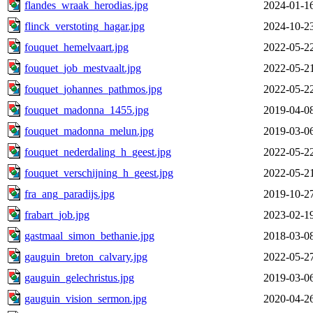
flandes_wraak_herodias.jpg
2024-01-1
flinck_verstoting_hagar.jpg
2024-10-2
fouquet_hemelvaart.jpg
2022-05-2
fouquet_job_mestvaalt.jpg
2022-05-2
fouquet_johannes_pathmos.jpg
2022-05-2
fouquet_madonna_1455.jpg
2019-04-0
fouquet_madonna_melun.jpg
2019-03-0
fouquet_nederdaling_h_geest.jpg
2022-05-2
fouquet_verschijning_h_geest.jpg
2022-05-2
fra_ang_paradijs.jpg
2019-10-2
frabart_job.jpg
2023-02-1
gastmaal_simon_bethanie.jpg
2018-03-0
gauguin_breton_calvary.jpg
2022-05-2
gauguin_gelechristus.jpg
2019-03-0
gauguin_vision_sermon.jpg
2020-04-2