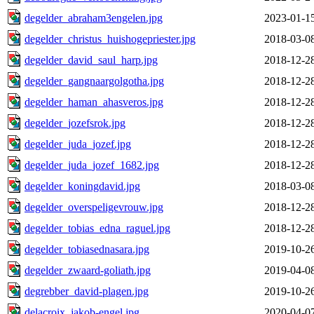
degelder_abraham3engelen.jpg
2023-01-1
degelder_christus_huishogepriester.jpg
2018-03-0
degelder_david_saul_harp.jpg
2018-12-2
degelder_gangnaargolgotha.jpg
2018-12-2
degelder_haman_ahasveros.jpg
2018-12-2
degelder_jozefsrok.jpg
2018-12-2
degelder_juda_jozef.jpg
2018-12-2
degelder_juda_jozef_1682.jpg
2018-12-2
degelder_koningdavid.jpg
2018-03-0
degelder_overspeligevrouw.jpg
2018-12-2
degelder_tobias_edna_raguel.jpg
2018-12-2
degelder_tobiasednasara.jpg
2019-10-2
degelder_zwaard-goliath.jpg
2019-04-0
degrebber_david-plagen.jpg
2019-10-2
delacroix_jakob-engel.jpg
2020-04-0