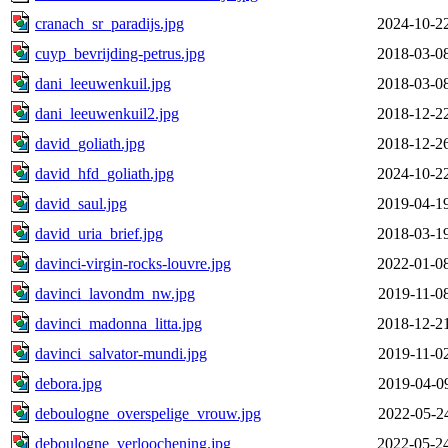
cranach_sr_paradijs.jpg
2024-10-2
cuyp_bevrijding-petrus.jpg
2018-03-0
dani_leeuwenkuil.jpg
2018-03-0
dani_leeuwenkuil2.jpg
2018-12-2
david_goliath.jpg
2018-12-2
david_hfd_goliath.jpg
2024-10-2
david_saul.jpg
2019-04-1
david_uria_brief.jpg
2018-03-1
davinci-virgin-rocks-louvre.jpg
2022-01-0
davinci_lavondm_nw.jpg
2019-11-0
davinci_madonna_litta.jpg
2018-12-2
davinci_salvator-mundi.jpg
2019-11-0
debora.jpg
2019-04-0
deboulogne_overspelige_vrouw.jpg
2022-05-2
deboulogne_verloochening.jpg
2022-05-2