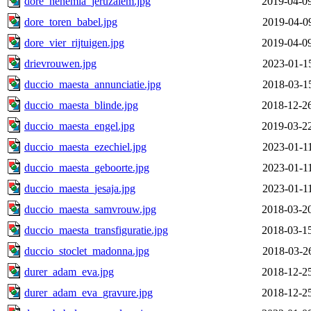
dore_nehemia_jeruzalem.jpg
2019-04-0
dore_toren_babel.jpg
2019-04-0
dore_vier_rijtuigen.jpg
2019-04-0
drievrouwen.jpg
2023-01-1
duccio_maesta_annunciatie.jpg
2018-03-1
duccio_maesta_blinde.jpg
2018-12-2
duccio_maesta_engel.jpg
2019-03-2
duccio_maesta_ezechiel.jpg
2023-01-1
duccio_maesta_geboorte.jpg
2023-01-1
duccio_maesta_jesaja.jpg
2023-01-1
duccio_maesta_samvrouw.jpg
2018-03-2
duccio_maesta_transfiguratie.jpg
2018-03-1
duccio_stoclet_madonna.jpg
2018-03-2
durer_adam_eva.jpg
2018-12-2
durer_adam_eva_gravure.jpg
2018-12-2