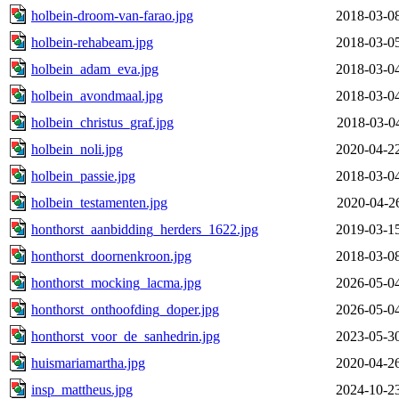
holbein-droom-van-farao.jpg
2018-03-0
holbein-rehabeam.jpg
2018-03-0
holbein_adam_eva.jpg
2018-03-0
holbein_avondmaal.jpg
2018-03-0
holbein_christus_graf.jpg
2018-03-0
holbein_noli.jpg
2020-04-2
holbein_passie.jpg
2018-03-0
holbein_testamenten.jpg
2020-04-2
honthorst_aanbidding_herders_1622.jpg
2019-03-1
honthorst_doornenkroon.jpg
2018-03-0
honthorst_mocking_lacma.jpg
2026-05-0
honthorst_onthoofding_doper.jpg
2026-05-0
honthorst_voor_de_sanhedrin.jpg
2023-05-3
huismariamartha.jpg
2020-04-2
insp_mattheus.jpg
2024-10-2