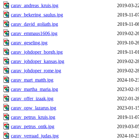
carav_andreas_kruis.jpg
2019-03-2
carav_bekering_saulus.jpg
2019-11-0
carav_david_goliath.jpg
2019-11-0
carav_emmaus1606.jpg
2019-02-2
carav_geseling.jpg
2019-10-2
carav_johdoper_borgh.jpg
2019-11-0
carav_johdoper_kansas.jpg
2019-02-2
carav_johdoper_rome.jpg
2019-02-2
carav_mart_matth.jpg
2024-10-2
carav_martha_maria.jpg
2023-02-1
carav_offer_izaak.jpg
2022-01-2
carav_opw_lazarus.jpg
2023-01-1
carav_petrus_kruis.jpg
2019-11-0
carav_petrus_ontk.jpg
2019-03-0
carav_verraad_judas.jpg
2024-10-2