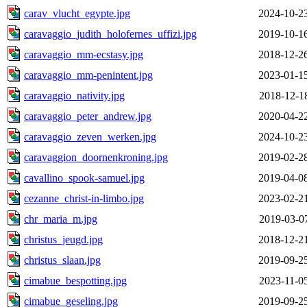
carav_vlucht_egypte.jpg
2024-10-2
caravaggio_judith_holofernes_uffizi.jpg
2019-10-1
caravaggio_mm-ecstasy.jpg
2018-12-2
caravaggio_mm-penintent.jpg
2023-01-1
caravaggio_nativity.jpg
2018-12-1
caravaggio_peter_andrew.jpg
2020-04-2
caravaggio_zeven_werken.jpg
2024-10-2
caravaggion_doornenkroning.jpg
2019-02-2
cavallino_spook-samuel.jpg
2019-04-0
cezanne_christ-in-limbo.jpg
2023-02-2
chr_maria_m.jpg
2019-03-0
christus_jeugd.jpg
2018-12-2
christus_slaan.jpg
2019-09-2
cimabue_bespotting.jpg
2023-11-0
cimabue_geseling.jpg
2019-09-2