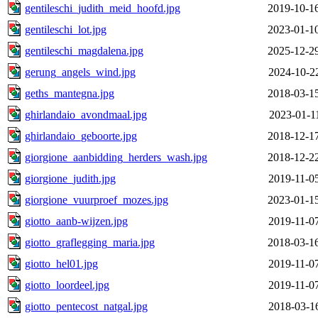
gentileschi_judith_meid_hoofd.jpg
2019-10-1
gentileschi_lot.jpg
2023-01-1
gentileschi_magdalena.jpg
2025-12-2
gerung_angels_wind.jpg
2024-10-2
geths_mantegna.jpg
2018-03-1
ghirlandaio_avondmaal.jpg
2023-01-1
ghirlandaio_geboorte.jpg
2018-12-1
giorgione_aanbidding_herders_wash.jpg
2018-12-2
giorgione_judith.jpg
2019-11-0
giorgione_vuurproef_mozes.jpg
2023-01-1
giotto_aanb-wijzen.jpg
2019-11-0
giotto_graflegging_maria.jpg
2018-03-1
giotto_hel01.jpg
2019-11-0
giotto_loordeel.jpg
2019-11-0
giotto_pentecost_natgal.jpg
2018-03-1