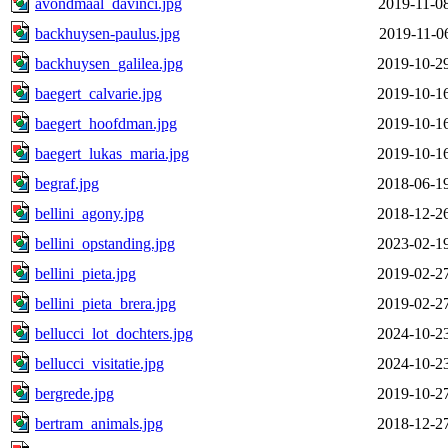
avondmaal_davinci.jpg
2019-11-0
backhuysen-paulus.jpg
2019-11-0
backhuysen_galilea.jpg
2019-10-2
baegert_calvarie.jpg
2019-10-1
baegert_hoofdman.jpg
2019-10-1
baegert_lukas_maria.jpg
2019-10-1
begraf.jpg
2018-06-1
bellini_agony.jpg
2018-12-2
bellini_opstanding.jpg
2023-02-1
bellini_pieta.jpg
2019-02-2
bellini_pieta_brera.jpg
2019-02-2
bellucci_lot_dochters.jpg
2024-10-2
bellucci_visitatie.jpg
2024-10-2
bergrede.jpg
2019-10-2
bertram_animals.jpg
2018-12-2