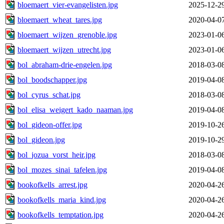
bloemaert_vier-evangelisten.jpg
2025-12-2
bloemaert_wheat_tares.jpg
2020-04-0
bloemaert_wijzen_grenoble.jpg
2023-01-0
bloemaert_wijzen_utrecht.jpg
2023-01-0
bol_abraham-drie-engelen.jpg
2018-03-0
bol_boodschapper.jpg
2019-04-0
bol_cyrus_schat.jpg
2018-03-0
bol_elisa_weigert_kado_naaman.jpg
2019-04-0
bol_gideon-offer.jpg
2019-10-2
bol_gideon.jpg
2019-10-2
bol_jozua_vorst_heir.jpg
2018-03-0
bol_mozes_sinai_tafelen.jpg
2019-04-0
bookofkells_arrest.jpg
2020-04-2
bookofkells_maria_kind.jpg
2020-04-2
bookofkells_temptation.jpg
2020-04-2