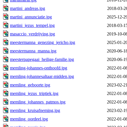
martini_andreas.jpg
2018-03-2
martini_annunciatie.jpg
2025-12-2
martini_jezus_tempel.jpg
2018-03-1
masaccio_verdrijving.jpg
2019-10-0
meestermanna_genezing_jericho.jpg
2025-01-2
meestermanna_manna.jpg
2020-06-1
meesterpapegaai_heilige-familie.jpg
2020-06-1
memling-johannes-onthoofd.jpg
2022-01-0
memling-johannesaltaar-midden.jpg
2022-01-0
memling_geboorte.jpg
2023-02-2
memling_jezus_triptiek.jpg
2022-01-0
memling_johannes_patmos.jpg
2022-01-0
memling_kruisafneming.jpg
2023-02-1
memling_oordeel.jpg
2022-01-0