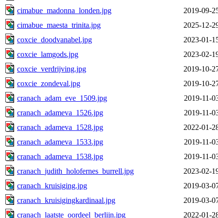
cimabue_madonna_londen.jpg
2019-09-2
cimabue_maesta_trinita.jpg
2025-12-2
coxcie_doodvanabel.jpg
2023-01-1
coxcie_lamgods.jpg
2023-02-1
coxcie_verdrijving.jpg
2019-10-2
coxcie_zondeval.jpg
2019-10-2
cranach_adam_eve_1509.jpg
2019-11-0
cranach_adameva_1526.jpg
2019-11-0
cranach_adameva_1528.jpg
2022-01-2
cranach_adameva_1533.jpg
2019-11-0
cranach_adameva_1538.jpg
2019-11-0
cranach_judith_holofernes_burrell.jpg
2023-02-1
cranach_kruisiging.jpg
2019-03-0
cranach_kruisigingkardinaal.jpg
2019-03-0
cranach_laatste_oordeel_berlijn.jpg
2022-01-2